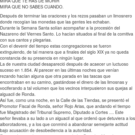
MIRA QUE TE HAS DE MORIR
MIRA QUE NO SABES CUANDO.
Después de terminar las oraciones y los rezos pasaban un limosnero
donde recogían las monedas que las gentes les echaban.
Durante la Semana Santa solían acompañar a la procesión del
Nazareno del Viernes Santo. Lo hacían situados al final de la comitiva
con sus cantos y plegarias.
Con el devenir del tiempo estas congregaciones se fueron
extinguiendo, de tal manera que a finales del siglo XIX ya no queda
constancia de su presencia en ningún lugar.
La de nuestra ciudad desapareció después de acaecer un luctuoso
suceso en 1.854. Al parecer en las últimas noches que venían
rezando hacían alguna que otra parada en las tascas que
encontraban en su camino, gastándose el dinero de las limosnas y
vociferando a tal volumen que los vecinos interpusieron sus quejas al
alguacil de Ronda.
Así fue, como una noche, en la Calle de las Tiendas, se presentó el
Promotor Fiscal de Ronda, señor Rojo Arias, que andando el tiempo
fue Magistrado del Tribunal Supremo, Diputado a Cortes .... Este
señor llevaba a su lado a un alguacil al que ordenó que detuviera a los
alborotadores, y a los que conminó a abandonar semejante actitud
bajo acusación de desobediencia a la autoridad.