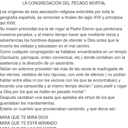
LA CONGREGACIÓN DEL PECADO MORTAL
Los orígenes de esta asociación religiosa extendida por toda la
geografía española, se remontan a finales del siglo XVII y principios
del XVIII.
Su misión primordial era la de rogar al Padre Eterno que perdonara
nuestros pecados, y al mismo tiempo hacer que mediante rezos y
advertencias los hombres dejasen de ofender a Dios antes que la
muerte les visitase y estuviesen en el mal camino.
Como cualquier congregación se hallaban encardinados en un templo
(Santuario, parroquia, orden conventual, etc.) donde contaban con la
asistencia y la dirección de un sacerdote.
Salían en solemne procesión las mas de las veces la madrugada de
los viernes, vestidos de luto riguroso, con voto de silencio ( no podían
hablar entre ellos ni con los vecinos con los que se encontraban) y
tocando una campanilla y al mismo tiempo decían:"
para pedir y rogar
a Dios por los que se hallen en pecado mortal.
"
Después cantaban una saeta que apelaba ala virtud de los que
guardaban los mandamientos.
Existía un cuarteto que proclamaban cantando, y que decía así::
MIRA QUE TE MIRA DIOS
MIRA QUE TE ESTÁ MIRANDO