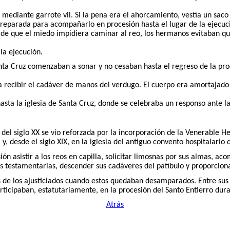
mediante garrote vil. Si la pena era el ahorcamiento, vestía un saco 
reparada para acompañarlo en procesión hasta el lugar de la ejecució
e que el miedo impidiera caminar al reo, los hermanos evitaban qu
 la ejecución.
anta Cruz comenzaban a sonar y no cesaban hasta el regreso de la p
a recibir el cadáver de manos del verdugo. El cuerpo era amortajado 
asta la iglesia de Santa Cruz, donde se celebraba un responso ante l
s del siglo XX se vio reforzada por la incorporación de la Venerable 
y, desde el siglo XIX, en la iglesia del antiguo convento hospitalario 
asistir a los reos en capilla, solicitar limosnas por sus almas, acom
 testamentarias, descender sus cadáveres del patíbulo y proporcionar
 de los ajusticiados cuando estos quedaban desamparados. Entre sus o
rticipaban, estatutariamente, en la procesión del Santo Entierro dura
Atrás