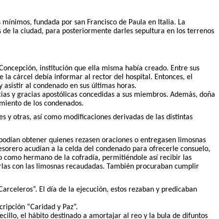
s mínimos, fundada por san Francisco de Paula en Italia. La
de la ciudad, para posteriormente darles sepultura en los terrenos
 Concepción, institución que ella misma había creado. Entre sus
 la cárcel debía informar al rector del hospital. Entonces, el
 asistir al condenado en sus últimas horas.
cias y gracias apostólicas concedidas a sus miembros. Además, doña
amiento de los condenados.
 y otras, así como modificaciones derivadas de las distintas
ue podían obtener quienes rezasen oraciones o entregasen limosnas
tesorero acudían a la celda del condenado para ofrecerle consuelo,
lo como hermano de la cofradía, permitiéndole así recibir las
arlas con las limosnas recaudadas. También procuraban cumplir
arceleros”. El día de la ejecución, estos rezaban y predicaban
cripción “Caridad y Paz”.
illo, el hábito destinado a amortajar al reo y la bula de difuntos