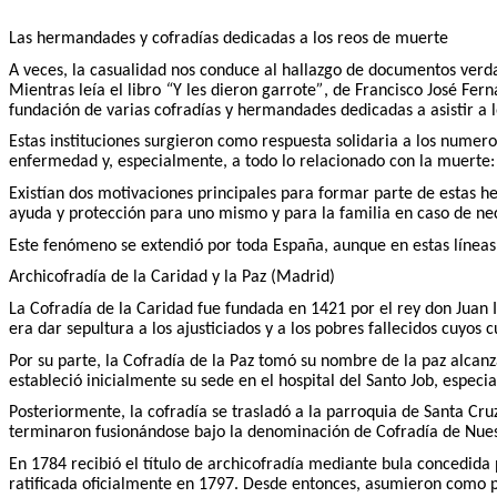
Las hermandades y cofradías dedicadas a los reos de muerte
A veces, la casualidad nos conduce al hallazgo de documentos verd
Mientras leía el libro
“
Y les dieron garrote
”
, de Francisco José Fer
fundación de varias cofradías y hermandades dedicadas a asistir a l
Estas instituciones surgieron como respuesta solidaria a los numer
enfermedad y, especialmente, a todo lo relacionado con la muerte: e
Existían dos motivaciones principales para formar parte de estas he
ayuda y protección para uno mismo y para la familia en caso de ne
Este fenómeno se extendió por toda España, aunque en estas líneas 
Archicofradía de la Caridad y la Paz (Madrid)
La Cofradía de la Caridad fue fundada en 1421 por el rey don Juan I
era dar sepultura a los ajusticiados y a los pobres fallecidos cuyos
Por su parte, la Cofradía de la Paz tomó su nombre de la paz alcanz
estableció inicialmente su sede en el hospital del Santo Job, especi
Posteriormente, la cofradía se trasladó a la parroquia de Santa Cru
terminaron fusionándose bajo la denominación de Cofradía de Nuest
En 1784 recibió el título de archicofradía mediante bula concedida 
ratificada oficialmente en 1797. Desde entonces, asumieron como pro