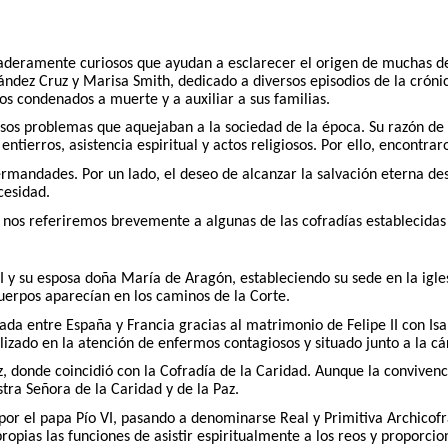
aderamente curiosos que ayudan a esclarecer el origen de muchas de 
nández Cruz y Marisa Smith, dedicado a diversos episodios de la crón
os condenados a muerte y a auxiliar a sus familias.
osos problemas que aquejaban a la sociedad de la época. Su razón de
ntierros, asistencia espiritual y actos religiosos. Por ello, encontr
rmandades. Por un lado, el deseo de alcanzar la salvación eterna desd
cesidad.
nos referiremos brevemente a algunas de las cofradías establecidas 
I y su esposa doña María de Aragón, estableciendo su sede en la igle
 cuerpos aparecían en los caminos de la Corte.
ada entre España y Francia gracias al matrimonio de Felipe II con Isab
alizado en la atención de enfermos contagiosos y situado junto a la cá
z, donde coincidió con la Cofradía de la Caridad. Aunque la convivenc
ra Señora de la Caridad y de la Paz.
por el papa Pío VI, pasando a denominarse Real y Primitiva Archicofr
pias las funciones de asistir espiritualmente a los reos y proporcion