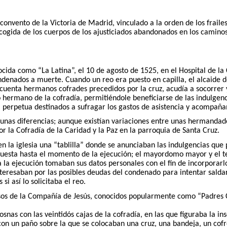
onvento de la Victoria de Madrid, vinculado a la orden de los fraile
gida de los cuerpos de los ajusticiados abandonados en los caminos 
cida como “La Latina”, el 10 de agosto de 1525, en el Hospital de la
ondenados a muerte. Cuando un reo era puesto en capilla, el alcaide de
ncuenta hermanos cofrades precedidos por la cruz, acudía a socorrer y
 hermano de la cofradía, permitiéndole beneficiarse de las indulgen
ta perpetua destinados a sufragar los gastos de asistencia y acompañ
nas diferencias; aunque existían variaciones entre unas hermandades
 la Cofradía de la Caridad y la Paz en la parroquia de Santa Cruz.
ba en la iglesia una “tablilla” donde se anunciaban las indulgencias q
 expuesta hasta el momento de la ejecución; el mayordomo mayor y el 
a la ejecución tomaban sus datos personales con el fin de incorporar
interesaban por las posibles deudas del condenado para intentar sald
i así lo solicitaba el reo.
iosos de la Compañía de Jesús, conocidos popularmente como “Padres C
snas con las veintidós cajas de la cofradía, en las que figuraba la ins
on un paño sobre la que se colocaban una cruz, una bandeja, un cofrec