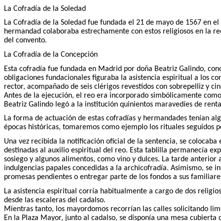
La Cofradía de la Soledad
La Cofradía de la Soledad fue fundada el 21 de mayo de 1567 en el c
hermandad colaboraba estrechamente con estos religiosos en la reco
del convento.
La Cofradía de la Concepción
Esta cofradía fue fundada en Madrid por doña Beatriz Galindo, cono
obligaciones fundacionales figuraba la asistencia espiritual a los c
rector, acompañado de seis clérigos revestidos con sobrepelliz y ci
Antes de la ejecución, el reo era incorporado simbólicamente como
Beatriz Galindo legó a la institución quinientos maravedíes de ren
La forma de actuación de estas cofradías y hermandades tenían algu
épocas históricas, tomaremos como ejemplo los rituales seguidos por
Una vez recibida la notificación oficial de la sentencia, se coloca
destinadas al auxilio espiritual del reo. Esta tablilla permanecía
sosiego y algunos alimentos, como vino y dulces. La tarde anterior 
indulgencias papales concedidas a la archicofradía. Asimismo, se 
promesas pendientes o entregar parte de los fondos a sus familiares s
La asistencia espiritual corría habitualmente a cargo de dos relig
desde las escaleras del cadalso.
Mientras tanto, los mayordomos recorrían las calles solicitando limo
En la Plaza Mayor, junto al cadalso, se disponía una mesa cubierta c