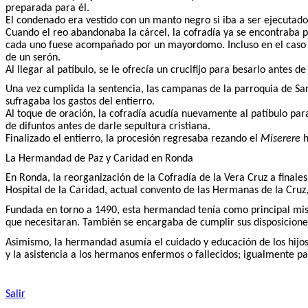
preparada para él.
El condenado era vestido con un manto negro si iba a ser ejecutado 
Cuando el reo abandonaba la cárcel, la cofradía ya se encontraba p
cada uno fuese acompañado por un mayordomo. Incluso en el caso d
de un serón.
Al llegar al patíbulo, se le ofrecía un crucifijo para besarlo antes de
Una vez cumplida la sentencia, las campanas de la parroquia de S
sufragaba los gastos del entierro.
Al toque de oración, la cofradía acudía nuevamente al patíbulo par
de difuntos antes de darle sepultura cristiana.
Finalizado el entierro, la procesión regresaba rezando el
Miserere
h
La Hermandad de Paz y Caridad en Ronda
En Ronda, la reorganización de la Cofradía de la Vera Cruz a finale
Hospital de la Caridad, actual convento de las Hermanas de la Cruz, 
Fundada en torno a 1490, esta hermandad tenía como principal misión 
que necesitaran. También se encargaba de cumplir sus disposiciones
Asimismo, la hermandad asumía el cuidado y educación de los hijos
y la asistencia a los hermanos enfermos o fallecidos; igualmente pa
Salir