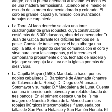
alegre, con la puerta orientada al levante. El techo es
de una madera hermosísima, luciendo en el medio el
escudo de la orden ricamente dorado y colorado. El
coro es grande, capaz y luminoso, con avanzados
trabajos de carpintería.
La Torre: Al lado derecho se alza una torre
cuadrangular de gran robustez, cuya construcción
costó más de 3.000 ducados, obra del comendador Fr.
Juan de Gatica durante los difíciles tiempos de la
peste. Consta de tres cuerpos: el bajo alberga una
capilla alta, el segundo cuerpo comunica con el coro y
sirve para tocar las campanas, y el tercero es el
campanario propiamente dicho, techado de madera y
teja, que sobrepuja la altura de la iglesia por más de
diez varas.
La Capilla Mayor (1590): Mandada a hacer por los
nobles caballeros D. Bartolomé de Ahumada (chantre
de Talavera de la Reina), D. Diego de Ahumada
Sotomayor y su mujer, D.ª Magdalena de Luna. Cuenta
con una impresionante bóveda y un retablo dorado de
tres bancos. En el primero destaca una bellísima
imagen de Nuestra Señora de la Merced con ricos
ropajes litúrgicos intercambiables, flanqueada por
tallas de San Pedro Nolasco y San Ramón Nonato. El