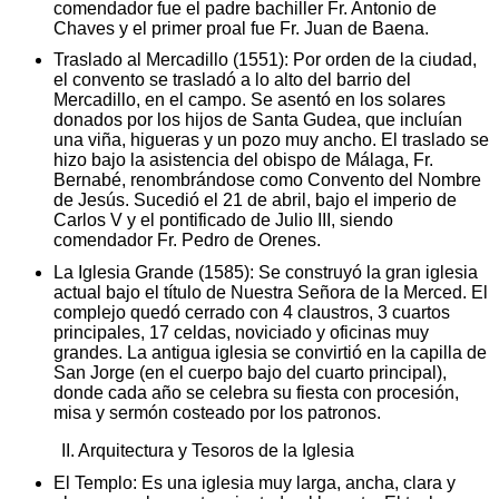
comendador fue el padre bachiller Fr. Antonio de
Chaves y el primer proal fue Fr. Juan de Baena.
Traslado al Mercadillo (1551): Por orden de la ciudad,
el convento se trasladó a lo alto del barrio del
Mercadillo, en el campo. Se asentó en los solares
donados por los hijos de Santa Gudea, que incluían
una viña, higueras y un pozo muy ancho. El traslado se
hizo bajo la asistencia del obispo de Málaga, Fr.
Bernabé, renombrándose como Convento del Nombre
de Jesús. Sucedió el 21 de abril, bajo el imperio de
Carlos V y el pontificado de Julio III, siendo
comendador Fr. Pedro de Orenes.
La Iglesia Grande (1585): Se construyó la gran iglesia
actual bajo el título de Nuestra Señora de la Merced. El
complejo quedó cerrado con 4 claustros, 3 cuartos
principales, 17 celdas, noviciado y oficinas muy
grandes. La antigua iglesia se convirtió en la capilla de
San Jorge (en el cuerpo bajo del cuarto principal),
donde cada año se celebra su fiesta con procesión,
misa y sermón costeado por los patronos.
II. Arquitectura y Tesoros de la Iglesia
El Templo: Es una iglesia muy larga, ancha, clara y