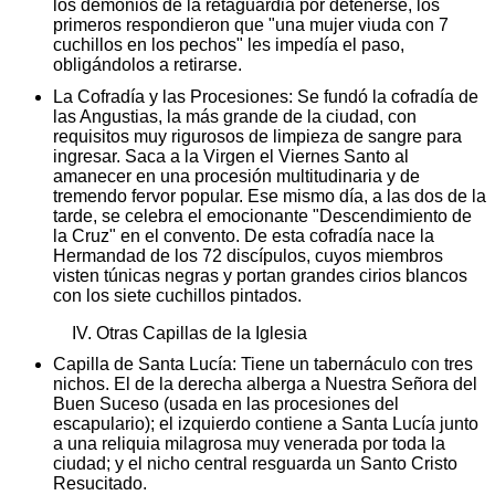
los demonios de la retaguardia por detenerse, los
primeros respondieron que "una mujer viuda con 7
cuchillos en los pechos" les impedía el paso,
obligándolos a retirarse.
La Cofradía y las Procesiones: Se fundó la cofradía de
las Angustias, la más grande de la ciudad, con
requisitos muy rigurosos de limpieza de sangre para
ingresar. Saca a la Virgen el Viernes Santo al
amanecer en una procesión multitudinaria y de
tremendo fervor popular. Ese mismo día, a las dos de la
tarde, se celebra el emocionante "Descendimiento de
la Cruz" en el convento. De esta cofradía nace la
Hermandad de los 72 discípulos, cuyos miembros
visten túnicas negras y portan grandes cirios blancos
con los siete cuchillos pintados.
IV. Otras Capillas de la Iglesia
Capilla de Santa Lucía: Tiene un tabernáculo con tres
nichos. El de la derecha alberga a Nuestra Señora del
Buen Suceso (usada en las procesiones del
escapulario); el izquierdo contiene a Santa Lucía junto
a una reliquia milagrosa muy venerada por toda la
ciudad; y el nicho central resguarda un Santo Cristo
Resucitado.