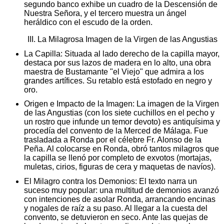
segundo banco exhibe un cuadro de la Descensión de
Nuestra Señora, y el tercero muestra un ángel
heráldico con el escudo de la orden.
III. La Milagrosa Imagen de la Virgen de las Angustias
La Capilla: Situada al lado derecho de la capilla mayor,
destaca por sus lazos de madera en lo alto, una obra
maestra de Bustamante "el Viejo" que admira a los
grandes artífices. Su retablo está estofado en negro y
oro.
Origen e Impacto de la Imagen: La imagen de la Virgen
de las Angustias (con los siete cuchillos en el pecho y
un rostro que infunde un temor devoto) es antiquísima y
procedía del convento de la Merced de Málaga. Fue
trasladada a Ronda por el célebre Fr. Alonso de la
Peña. Al colocarse en Ronda, obró tantos milagros que
la capilla se llenó por completo de exvotos (mortajas,
muletas, cirios, figuras de cera y maquetas de navíos).
El Milagro contra los Demonios: El texto narra un
suceso muy popular: una multitud de demonios avanzó
con intenciones de asolar Ronda, arrancando encinas
y nogales de raíz a su paso. Al llegar a la cuesta del
convento, se detuvieron en seco. Ante las quejas de