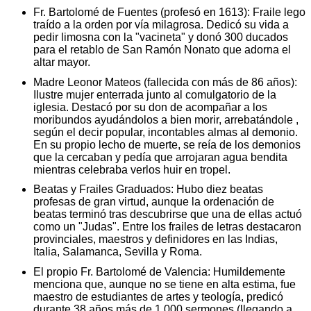
Fr. Bartolomé de Fuentes (profesó en 1613): Fraile lego
traído a la orden por vía milagrosa. Dedicó su vida a
pedir limosna con la "vacineta" y donó 300 ducados
para el retablo de San Ramón Nonato que adorna el
altar mayor.
Madre Leonor Mateos (fallecida con más de 86 años):
Ilustre mujer enterrada junto al comulgatorio de la
iglesia. Destacó por su don de acompañar a los
moribundos ayudándolos a bien morir, arrebatándole ,
según el decir popular, incontables almas al demonio.
En su propio lecho de muerte, se reía de los demonios
que la cercaban y pedía que arrojaran agua bendita
mientras celebraba verlos huir en tropel.
Beatas y Frailes Graduados: Hubo diez beatas
profesas de gran virtud, aunque la ordenación de
beatas terminó tras descubrirse que una de ellas actuó
como un "Judas". Entre los frailes de letras destacaron
provinciales, maestros y definidores en las Indias,
Italia, Salamanca, Sevilla y Roma.
El propio Fr. Bartolomé de Valencia: Humildemente
menciona que, aunque no se tiene en alta estima, fue
maestro de estudiantes de artes y teología, predicó
durante 38 años más de 1.000 sermones (llegando a