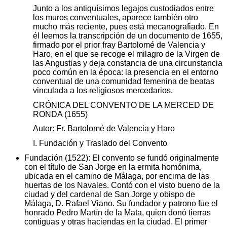
Junto a los antiquísimos legajos custodiados entre
los muros conventuales, aparece también otro
mucho más reciente, pues está mecanografiado. En
él leemos la transcripción de un documento de 1655,
firmado por el prior fray Bartolomé de Valencia y
Haro, en el que se recoge el milagro de la Virgen de
las Angustias y deja constancia de una circunstancia
poco común en la época: la presencia en el entorno
conventual de una comunidad femenina de beatas
vinculada a los religiosos mercedarios.
CRÓNICA DEL CONVENTO DE LA MERCED DE
RONDA (1655)
Autor: Fr. Bartolomé de Valencia y Haro
I. Fundación y Traslado del Convento
Fundación (1522): El convento se fundó originalmente
con el título de San Jorge en la ermita homónima,
ubicada en el camino de Málaga, por encima de las
huertas de los Navales. Contó con el visto bueno de la
ciudad y del cardenal de San Jorge y obispo de
Málaga, D. Rafael Viano. Su fundador y patrono fue el
honrado Pedro Martín de la Mata, quien donó tierras
contiguas y otras haciendas en la ciudad. El primer