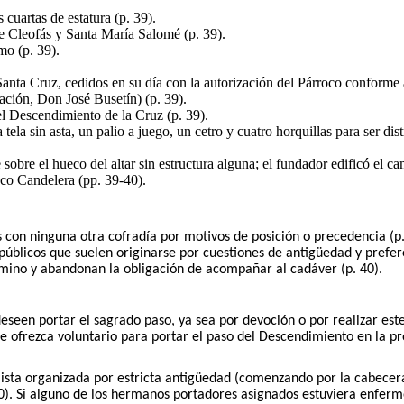
cuartas de estatura (p. 39).
e Cleofás y Santa María Salomé (p. 39).
mo (p. 39).
 Santa Cruz, cedidos en su día con la autorización del Párroco conforme
ción, Don José Busetín) (p. 39).
l Descendimiento de la Cruz (p. 39).
ela sin asta, un palio a juego, un cetro y cuatro horquillas para ser dist
sobre el hueco del altar sin estructura alguna; el fundador edificó el 
sco Candelera (pp. 39-40).
con ninguna otra cofradía por motivos de posición o precedencia (p. 
os públicos que suelen originarse por cuestiones de antigüedad y pref
camino y abandonan la obligación de acompañar al cadáver (p. 40).
eseen portar el sagrado paso, ya sea por devoción o por realizar est
 ofrezca voluntario para portar el paso del Descendimiento en la pr
ista organizada por estricta antigüedad (comenzando por la cabecera
40). Si alguno de los hermanos portadores asignados estuviera enfermo