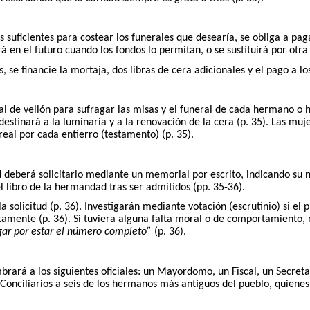
uficientes para costear los funerales que desearía, se obliga a pa
á en el futuro cuando los fondos lo permitan, o se sustituirá por otra
se financie la mortaja, dos libras de cera adicionales y el pago a lo
l de vellón para sufragar las misas y el funeral de cada hermano o h
 destinará a la luminaria y a la renovación de la cera (p. 35). Las m
eal por cada entierro (testamento) (p. 35).
berá solicitarlo mediante un memorial por escrito, indicando su nomb
libro de la hermandad tras ser admitidos (pp. 35-36).
a solicitud (p. 36). Investigarán mediante votación (escrutinio) si el 
ente (p. 36). Si tuviera alguna falta moral o de comportamiento, no 
gar por estar el número completo”
(p. 36).
rará a los siguientes oficiales: un Mayordomo, un Fiscal, un Secret
onciliarios a seis de los hermanos más antiguos del pueblo, quienes