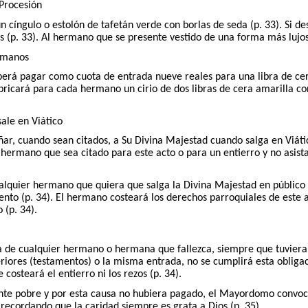
 Procesión
 cíngulo o estolón de tafetán verde con borlas de seda (p. 33). Si d
es (p. 33). Al hermano que se presente vestido de una forma más lujosa
ermanos
 pagar como cuota de entrada nueve reales para una libra de cera, 
bricará para cada hermano un cirio de dos libras de cera amarilla co
ale en Viático
r, cuando sean citados, a Su Divina Majestad cuando salga en Viáti
l hermano que sea citado para este acto o para un entierro y no asist
quier hermano que quiera que salga la Divina Majestad en público d
mento (p. 34). El hermano costeará los derechos parroquiales de este
 (p. 34).
 de cualquier hermano o hermana que fallezca, siempre que tuviera su
riores (testamentos) o la misma entrada, no se cumplirá esta obligaci
costeará el entierro ni los rezos (p. 34).
te pobre y por esta causa no hubiera pagado, el Mayordomo convocar
, recordando que la caridad siempre es grata a Dios (p. 35).