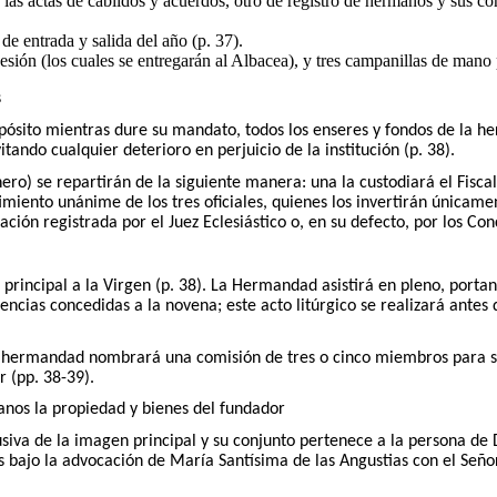
ra las actas de cabildos y acuerdos, otro de registro de hermanos y sus c
de entrada y salida del año (p. 37).
sión (los cuales se entregarán al Albacea), y tres campanillas de mano 
s
ósito mientras dure su mandato, todos los enseres y fondos de la her
ando cualquier deterioro en perjuicio de la institución (p. 38).
inero) se repartirán de la siguiente manera: una la custodiará el Fisc
imiento unánime de los tres oficiales, quienes los invertirán únicam
zación registrada por el Juez Eclesiástico o, en su defecto, por los 
rincipal a la Virgen (p. 38). La Hermandad asistirá en pleno, portand
ncias concedidas a la novena; este acto litúrgico se realizará ante
la hermandad nombrará una comisión de tres o cinco miembros para su
r (pp. 38-39).
nos la propiedad y bienes del fundador
va de la imagen principal y su conjunto pertenece a la persona de D
s bajo la advocación de María Santísima de las Angustias con el Seño