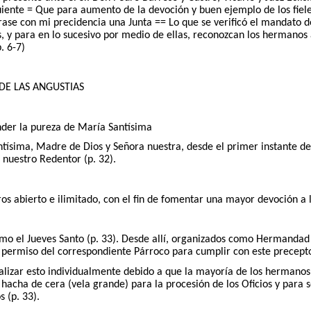
 siguiente = Que para aumento de la devoción y buen ejemplo de los fi
ase con mi precidencia una Junta == Lo que se verificó el mandato de
, y para en lo sucesivo por medio de ellas, reconozcan los hermanos 
. 6-7)
DE LAS ANGUSTIAS
nder la pureza de María Santísima
tísima, Madre de Dios y Señora nuestra, desde el primer instante d
, nuestro Redentor (p. 32).
bierto e ilimitado, con el fin de fomentar una mayor devoción a la
 el Jueves Santo (p. 33). Desde allí, organizados como Hermandad y b
l permiso del correspondiente Párroco para cumplir con este precepto
calizar esto individualmente debido a que la mayoría de los hermano
u hacha de cera (vela grande) para la procesión de los Oficios y para
s (p. 33).