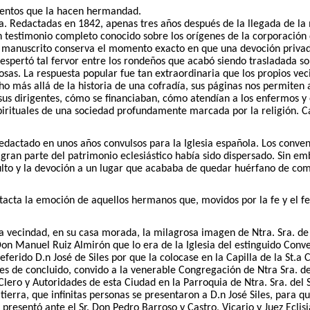
entos que la hacen hermandad.
. Redactadas en 1842, apenas tres años después de la llegada de la 
un testimonio completo conocido sobre los orígenes de la corporación
 manuscrito conserva el momento exacto en que una devoción privada
despertó tal fervor entre los rondeños que acabó siendo trasladada 
osas. La respuesta popular fue tan extraordinaria que los propios ve
o más allá de la historia de una cofradía, sus páginas nos permiten
us dirigentes, cómo se financiaban, cómo atendían a los enfermos y
spirituales de una sociedad profundamente marcada por la religión. 
dactado en unos años convulsos para la Iglesia española. Los conven
 gran parte del patrimonio eclesiástico había sido dispersado. Sin 
lto y la devoción a un lugar que acababa de quedar huérfano de comun
tacta la emoción de aquellos hermanos que, movidos por la fe y el fe
 vecindad, en su casa morada, la milagrosa imagen de Ntra. Sra. de la
on Manuel Ruiz Almirón que lo era de la Iglesia del estinguido Convent
eferido D.n José de Siles por que la colocase en la Capilla de la St.a C
 de concluido, convido a la venerable Congregación de Ntra Sra. del S
lero y Autoridades de esta Ciudad en la Parroquia de Ntra. Sra. del S
erra, que infinitas personas se presentaron a D.n José Siles, para qu
resentó ante el Sr. Don Pedro Barroso y Castro, Vicario y Juez Eclisi