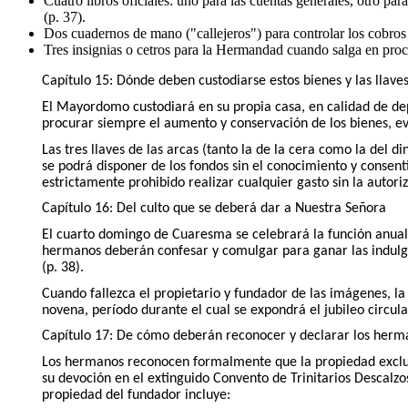
Cuatro libros oficiales: uno para las cuentas generales, otro pa
(p. 37).
Dos cuadernos de mano ("callejeros") para controlar los cobros 
Tres insignias o cetros para la Hermandad cuando salga en proce
Capítulo 15: Dónde deben custodiarse estos bienes y las llave
El Mayordomo custodiará en su propia casa, en calidad de dep
procurar siempre el aumento y conservación de los bienes, evit
Las tres llaves de las arcas (tanto la de la cera como la del d
se podrá disponer de los fondos sin el conocimiento y consent
estrictamente prohibido realizar cualquier gasto sin la autori
Capítulo 16: Del culto que se deberá dar a Nuestra Señora
El cuarto domingo de Cuaresma se celebrará la función anual p
hermanos deberán confesar y comulgar para ganar las indulge
(p. 38).
Cuando fallezca el propietario y fundador de las imágenes, 
novena, período durante el cual se expondrá el jubileo circula
Capítulo 17: De cómo deberán reconocer y declarar los herma
Los hermanos reconocen formalmente que la propiedad exclusi
su devoción en el extinguido Convento de Trinitarios Descalzo
propiedad del fundador incluye: