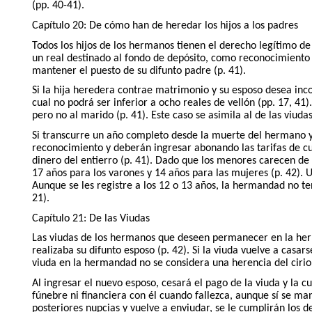
(pp. 40-41).
Capítulo 20: De cómo han de heredar los hijos a los padres
Todos los hijos de los hermanos tienen el derecho legítimo de
un real destinado al fondo de depósito, como reconocimiento y
mantener el puesto de su difunto padre (p. 41).
Si la hija heredera contrae matrimonio y su esposo desea inc
cual no podrá ser inferior a ocho reales de vellón (pp. 17, 41)
pero no al marido (p. 41). Este caso se asimila al de las viuda
Si transcurre un año completo desde la muerte del hermano y
reconocimiento y deberán ingresar abonando las tarifas de cual
dinero del entierro (p. 41). Dado que los menores carecen de
17 años para los varones y 14 años para las mujeres (p. 42).
Aunque se les registre a los 12 o 13 años, la hermandad no te
21).
Capítulo 21: De las Viudas
Las viudas de los hermanos que deseen permanecer en la herm
realizaba su difunto esposo (p. 42). Si la viuda vuelve a cas
viuda en la hermandad no se considera una herencia del cirio
Al ingresar el nuevo esposo, cesará el pago de la viuda y la
fúnebre ni financiera con él cuando fallezca, aunque sí se ma
posteriores nupcias y vuelve a enviudar, se le cumplirán los 