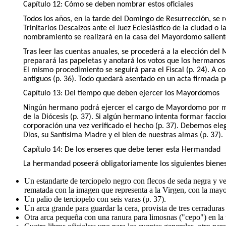
Capítulo 12: Cómo se deben nombrar estos oficiales
Todos los años, en la tarde del Domingo de Resurrección, se r
Trinitarios Descalzos ante el Juez Eclesiástico de la ciudad o 
nombramiento se realizará en la casa del Mayordomo saliente (
Tras leer las cuentas anuales, se procederá a la elección del M
preparará las papeletas y anotará los votos que los hermanos 
El mismo procedimiento se seguirá para el Fiscal (p. 24). A co
antiguos (p. 36). Todo quedará asentado en un acta firmada po
Capítulo 13: Del tiempo que deben ejercer los Mayordomos
Ningún hermano podrá ejercer el cargo de Mayordomo por más
de la Diócesis (p. 37). Si algún hermano intenta formar faccio
corporación una vez verificado el hecho (p. 37). Debemos eleg
Dios, su Santísima Madre y el bien de nuestras almas (p. 37).
Capítulo 14: De los enseres que debe tener esta Hermandad
La hermandad poseerá obligatoriamente los siguientes bienes
Un estandarte de terciopelo negro con flecos de seda negra y ver
rematada con la imagen que representa a la Virgen, con la mayor
Un palio de terciopelo con seis varas (p. 37).
Un arca grande para guardar la cera, provista de tres cerraduras 
Otra arca pequeña con una ranura para limosnas ("cepo") en la t