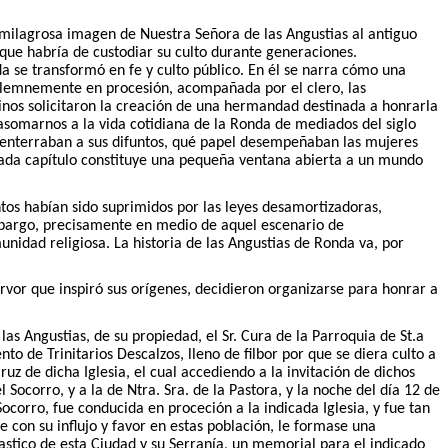
milagrosa imagen de Nuestra Señora de las Angustias al antiguo
 que habría de custodiar su culto durante generaciones.
 se transformó en fe y culto público. En él se narra cómo una
solemnemente en procesión, acompañada por el clero, las
cinos solicitaron la creación de una hermandad destinada a honrarla
 asomarnos a la vida cotidiana de la Ronda de mediados del siglo
 enterraban a sus difuntos, qué papel desempeñaban las mujeres
Cada capítulo constituye una pequeña ventana abierta a un mundo
tos habían sido suprimidos por las leyes desamortizadoras,
embargo, precisamente en medio de aquel escenario de
idad religiosa. La historia de las Angustias de Ronda va, por
rvor que inspiró sus orígenes, decidieron organizarse para honrar a
s Angustias, de su propiedad, el Sr. Cura de la Parroquia de St.a
o de Trinitarios Descalzos, lleno de filbor por que se diera culto a
ruz de dicha Iglesia, el cual accediendo a la invitación de dichos
ocorro, y a la de Ntra. Sra. de la Pastora, y la noche del día 12 de
ocorro, fue conducida en proceción a la indicada Iglesia, y fue tan
e con su influjo y favor en estas población, le formase una
astico de esta Ciudad y su Serranía, un memorial para el indicado