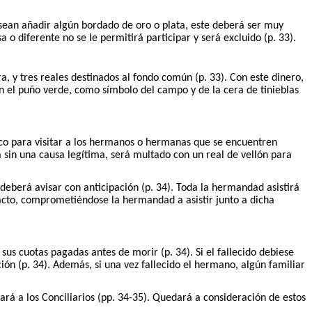
esean añadir algún bordado de oro o plata, este deberá ser muy
 o diferente no se le permitirá participar y será excluido (p. 33).
y tres reales destinados al fondo común (p. 33). Con este dinero,
n el puño verde, como símbolo del campo y de la cera de tinieblas
co para visitar a los hermanos o hermanas que se encuentren
a sin una causa legítima, será multado con un real de vellón para
eberá avisar con anticipación (p. 34). Toda la hermandad asistirá
 acto, comprometiéndose la hermandad a asistir junto a dicha
s cuotas pagadas antes de morir (p. 34). Si el fallecido debiese
ón (p. 34). Además, si una vez fallecido el hermano, algún familiar
á a los Conciliarios (pp. 34-35). Quedará a consideración de estos