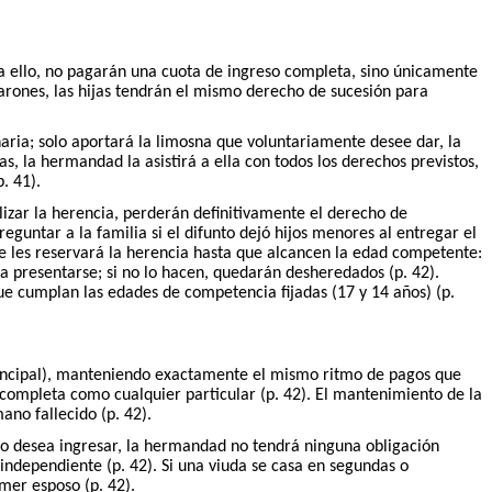
ara ello, no pagarán una cuota de ingreso completa, sino únicamente
varones, las hijas tendrán el mismo derecho de sucesión para
aria; solo aportará la limosna que voluntariamente desee dar, la
as, la hermandad la asistirá a ella con todos los derechos previstos,
. 41).
izar la herencia, perderán definitivamente el derecho de
eguntar a la familia si el difunto dejó hijos menores al entregar el
se les reservará la herencia hasta que alcancen la edad competente:
a presentarse; si no lo hacen, quedarán desheredados (p. 42).
que cumplan las edades de competencia fijadas (17 y 14 años) (p.
rincipal), manteniendo exactamente el mismo ritmo de pagos que
a completa como cualquier particular (p. 42). El mantenimiento de la
no fallecido (p. 42).
 no desea ingresar, la hermandad no tendrá ninguna obligación
independiente (p. 42). Si una viuda se casa en segundas o
mer esposo (p. 42).