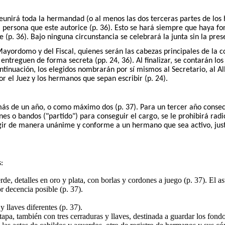
eunirá toda la hermandad (o al menos las dos terceras partes de los h
la persona que este autorice (p. 36). Esto se hará siempre que haya fon
p. 36). Bajo ninguna circunstancia se celebrará la junta sin la prese
ayordomo y del Fiscal, quienes serán las cabezas principales de la cor
entreguen de forma secreta (pp. 24, 36). Al finalizar, se contarán l
ntinuación, los elegidos nombrarán por sí mismos al Secretario, al Alb
r el Juez y los hermanos que sepan escribir (p. 24).
 de un año, o como máximo dos (p. 37). Para un tercer año consecut
nes o bandos ("partido") para conseguir el cargo, se le prohibirá radi
ir de manera unánime y conforme a un hermano que sea activo, justo y
:
de, detalles en oro y plata, con borlas y cordones a juego (p. 37). El as
 decencia posible (p. 37).
y llaves diferentes (p. 37).
apa, también con tres cerraduras y llaves, destinada a guardar los fondo