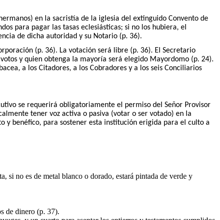
ermanos) en la sacristía de la iglesia del extinguido Convento de
dos para pagar las tasas eclesiásticas; si no los hubiera, el
ncia de dicha autoridad y su Notario (p. 36).
poración (p. 36). La votación será libre (p. 36). El Secretario
os votos y quien obtenga la mayoría será elegido Mayordomo (p. 24).
acea, a los Citadores, a los Cobradores y a los seis Conciliarios
ivo se requerirá obligatoriamente el permiso del Señor Provisor
calmente tener voz activa o pasiva (votar o ser votado) en la
 benéfico, para sostener esta institución erigida para el culto a
ta, si no es de metal blanco o dorado, estará pintada de verde y
s de dinero (p. 37).