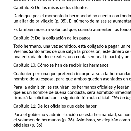
Capítulo 8: De las misas de los difuntos
Dado que por el momento la hermandad no cuenta con fondos s
un altar de privilegio (p. 35). El número de misas se aumentar
Es también nuestra voluntad que, cuando aumenten los fondos, 
Capítulo 9: De la obligación de los pagos
Todo hermano, una vez admitido, está obligado a pagar un rea
Viernes Santo antes de que salga la procesión; este dinero se
una entrada de doce reales, una cuota semanal (cuarto) y un r
Capítulo 10: Cómo se han de recibir los hermanos
Cualquier persona que pretenda incorporarse a la hermandad de
nombre de su esposa, para que ambos queden asentados en el 
Para la admisión, se reunirán los hermanos oficiales y leerán l
que es un hombre de buena conducta, será admitido inmediatam
firmará la solicitud con la siguiente fórmula oficial:
“No ha lu
Capítulo 11: De los oficiales que debe haber
Para el gobierno y administración de esta hermandad, se nomb
el volumen de hermanos (p. 36). Asimismo, se elegirán como C
oficiales (p. 36).