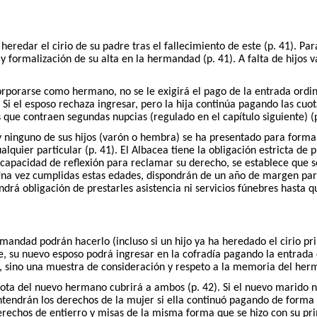
 heredar el cirio de su padre tras el fallecimiento de este (p. 41). P
 formalización de su alta en la hermandad (p. 41). A falta de hijos 
orporarse como hermano, no se le exigirá el pago de la entrada ordin
. Si el esposo rechaza ingresar, pero la hija continúa pagando las cuot
s que contraen segundas nupcias (regulado en el capítulo siguiente) (p
 ninguno de sus hijos (varón o hembra) se ha presentado para formal
quier particular (p. 41). El Albacea tiene la obligación estricta de pr
 capacidad de reflexión para reclamar su derecho, se establece que 
 Una vez cumplidas estas edades, dispondrán de un año de margen par
ndrá obligación de prestarles asistencia ni servicios fúnebres hasta 
andad podrán hacerlo (incluso si un hijo ya ha heredado el cirio p
arse, su nuevo esposo podrá ingresar en la cofradía pagando la entrad
, sino una muestra de consideración y respeto a la memoria del herma
 cuota del nuevo hermano cubrirá a ambos (p. 42). Si el nuevo marido
ntendrán los derechos de la mujer si ella continuó pagando de forma 
derechos de entierro y misas de la misma forma que se hizo con su pri