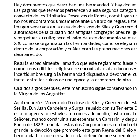
Hay documentos que describen una hermandad. Y hay docum
Las páginas que tenemos pertenecen a esta segunda categoría
convento de los Trinitarios Descalzos de Ronda, constituyen 
No nos encontramos únicamente ante un libro de reglas. Este
imagen venerada en la casa de don José de Siles y Guerrero 
autoridades de la ciudad y dos antiguas congregaciones religi
y perpetuar su culto; pero el valor de este documento va much
XIX: cómo se organizaban las hermandades, cómo se elegían s
dentro de la corporación y cuáles eran las preocupaciones e
desaparecido.
Resulta especialmente llamativo que este reglamento fuese re
numerosos edificios religiosos se encontraban abandonados y
incertidumbre surgió la hermandad dispuesta a devolver el cu
tanto, entre las ruinas de una época y la esperanza de otra.
Casi dos siglos después, este manuscrito sigue conservando in
la Virgen de las Angustias.
Aquí empezó : "Venerando D.n José de Siles y Guerrero de esta
Sesilia, D.n Juan Candelera y Surga, reunido con su Teniente D
esta imagen, y no estuviera en un estado oculto, invitaron al r
Señores, mandó construir a sus espensas un Camarín, y despues
Enero de 1839. reunidas estas dos Corporaciones con todo el C
grande la devoción que promovió esta gran Reyna del Cielo y ti
hermandad, lo que pensado con la detención que se requiere, p