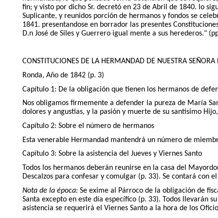
fin; y visto por dicho Sr. decretó en 23 de Abril de 1840. lo
Suplicante, y reunidos porción de hermanos y fondos se celebr
1841. presentandose en borrador las presentes Constituciones
D.n José de Siles y Guerrero igual mente a sus herederos." (pp
CONSTITUCIONES DE LA HERMANDAD DE NUESTRA SEÑORA 
Ronda, Año de 1842 (p. 3)
Capítulo 1: De la obligación que tienen los hermanos de defe
Nos obligamos firmemente a defender la pureza de María San
dolores y angustias, y la pasión y muerte de su santísimo Hijo
Capítulo 2: Sobre el número de hermanos
Esta venerable Hermandad mantendrá un número de miembros a
Capítulo 3: Sobre la asistencia del Jueves y Viernes Santo
Todos los hermanos deberán reunirse en la casa del Mayordomo
Descalzos para confesar y comulgar (p. 33). Se contará con e
Nota de la época:
Se exime al Párroco de la obligación de fis
Santa excepto en este día específico (p. 33). Todos llevarán s
asistencia se requerirá el Viernes Santo a la hora de los Oficio