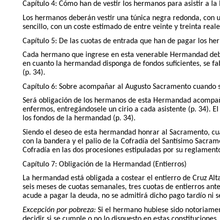
Capítulo 4: Cómo han de vestir los hermanos para asistir a la
Los hermanos deberán vestir una túnica negra redonda, con un
sencillo, con un coste estimado de entre veinte y treinta real
Capítulo 5: De las cuotas de entrada que han de pagar los h
Cada hermano que ingrese en esta venerable Hermandad deberá
en cuanto la hermandad disponga de fondos suficientes, se fa
(p. 34).
Capítulo 6: Sobre acompañar al Augusto Sacramento cuando s
Será obligación de los hermanos de esta Hermandad acompaña
enfermos, entregándosele un cirio a cada asistente (p. 34). E
los fondos de la hermandad (p. 34).
Siendo el deseo de esta hermandad honrar al Sacramento, cual
con la bandera y el palio de la Cofradía del Santísimo Sacra
Cofradía en las dos procesiones estipuladas por su reglamento
Capítulo 7: Obligación de la Hermandad (Entierros)
La hermandad está obligada a costear el entierro de Cruz Alta
seis meses de cuotas semanales, tres cuotas de entierros ante
acude a pagar la deuda, no se admitirá dicho pago tardío ni se 
Excepción por pobreza:
Si el hermano hubiese sido notoriamen
decidir si se cumple o no lo dispuesto en estas constituciones