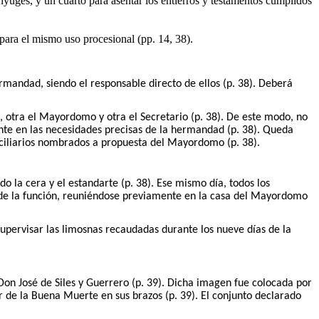
ónyuges, y un cuarto para asentar los entierros y testamentos cumplidos
para el mismo uso procesional (pp. 14, 38).
mandad, siendo el responsable directo de ellos (p. 38). Deberá
al, otra el Mayordomo y otra el Secretario (p. 38). De este modo, no
ente en las necesidades precisas de la hermandad (p. 38). Queda
Conciliarios nombrados a propuesta del Mayordomo (p. 38).
o la cera y el estandarte (p. 38). Ese mismo día, todos los
s de la función, reuniéndose previamente en la casa del Mayordomo
pervisar las limosnas recaudadas durante los nueve días de la
on José de Siles y Guerrero (p. 39). Dicha imagen fue colocada por
r de la Buena Muerte en sus brazos (p. 39). El conjunto declarado