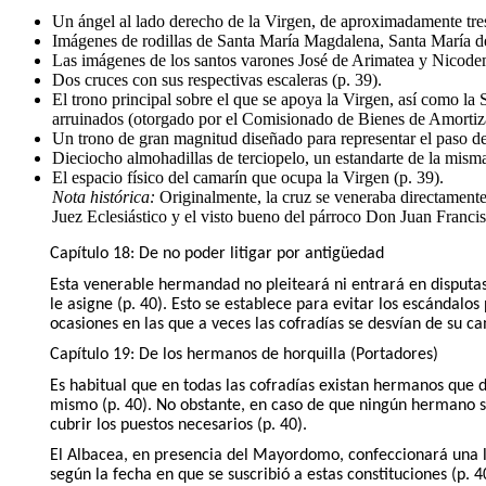
Un ángel al lado derecho de la Virgen, de aproximadamente tres 
Imágenes de rodillas de Santa María Magdalena, Santa María d
Las imágenes de los santos varones José de Arimatea y Nicode
Dos cruces con sus respectivas escaleras (p. 39).
El trono principal sobre el que se apoya la Virgen, así como la
arruinados (otorgado por el Comisionado de Bienes de Amortiza
Un trono de gran magnitud diseñado para representar el paso de
Dieciocho almohadillas de terciopelo, un estandarte de la misma t
El espacio físico del camarín que ocupa la Virgen (p. 39).
Nota histórica:
Originalmente, la cruz se veneraba directamente 
Juez Eclesiástico y el visto bueno del párroco Don Juan Franci
Capítulo 18: De no poder litigar por antigüedad
Esta venerable hermandad no pleiteará ni entrará en disputas 
le asigne (p. 40). Esto se establece para evitar los escándal
ocasiones en las que a veces las cofradías se desvían de su 
Capítulo 19: De los hermanos de horquilla (Portadores)
Es habitual que en todas las cofradías existan hermanos que d
mismo (p. 40). No obstante, en caso de que ningún hermano se
cubrir los puestos necesarios (p. 40).
El Albacea, en presencia del Mayordomo, confeccionará una l
según la fecha en que se suscribió a estas constituciones (p. 