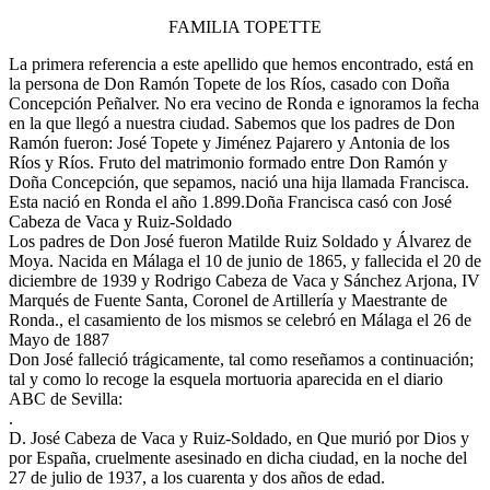
FAMILIA TOPETTE
La primera referencia a este apellido que hemos encontrado, está en
la persona de Don Ramón Topete de los Ríos, casado con Doña
Concepción Peñalver. No era vecino de Ronda e ignoramos la fecha
en la que llegó a nuestra ciudad. Sabemos que los padres de Don
Ramón fueron: José Topete y Jiménez Pajarero y Antonia de los
Ríos y Ríos. Fruto del matrimonio formado entre Don Ramón y
Doña Concepción, que sepamos, nació una hija llamada Francisca.
Esta nació en Ronda el año 1.899.Doña Francisca casó con José
Cabeza de Vaca y Ruiz-Soldado
Los padres de Don José fueron Matilde Ruiz Soldado y Álvarez de
Moya. Nacida en Málaga el 10 de junio de 1865, y fallecida el 20 de
diciembre de 1939 y Rodrigo Cabeza de Vaca y Sánchez Arjona, IV
Marqués de Fuente Santa, Coronel de Artillería y Maestrante de
Ronda., el casamiento de los mismos se celebró en Málaga el 26 de
Mayo de 1887
Don José falleció trágicamente, tal como reseñamos a continuación;
tal y como lo recoge la esquela mortuoria aparecida en el diario
ABC de Sevilla:
.
D. José Cabeza de Vaca y Ruiz-Soldado, en Que murió por Dios y
por España, cruelmente asesinado en dicha ciudad, en la noche del
27 de julio de 1937, a los cuarenta y dos años de edad.