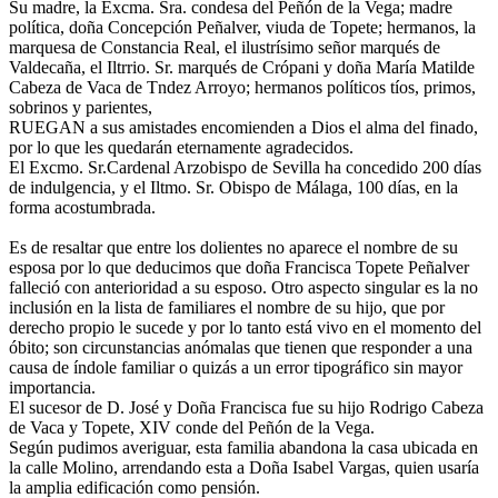
Su madre, la Excma. Sra. condesa del Peñón de la Vega; madre
política, doña Concepción Peñalver, viuda de Topete; hermanos, la
marquesa de Constancia Real, el ilustrísimo señor marqués de
Valdecaña, el Iltrrio. Sr. marqués de Crópani y doña María Matilde
Cabeza de Vaca de Tndez Arroyo; hermanos políticos tíos, primos,
sobrinos y parientes,
RUEGAN a sus amistades encomienden a Dios el alma del finado,
por lo que les quedarán eternamente agradecidos.
El Excmo. Sr.Cardenal Arzobispo de Sevilla ha concedido 200 días
de indulgencia, y el Iltmo. Sr. Obispo de Málaga, 100 días, en la
forma acostumbrada.
Es de resaltar que entre los dolientes no aparece el nombre de su
esposa por lo que deducimos que doña Francisca Topete Peñalver
falleció con anterioridad a su esposo. Otro aspecto singular es la no
inclusión en la lista de familiares el nombre de su hijo, que por
derecho propio le sucede y por lo tanto está vivo en el momento del
óbito; son circunstancias anómalas que tienen que responder a una
causa de índole familiar o quizás a un error tipográfico sin mayor
importancia.
El sucesor de D. José y Doña Francisca fue su hijo Rodrigo Cabeza
de Vaca y Topete, XIV conde del Peñón de la Vega.
Según pudimos averiguar, esta familia abandona la casa ubicada en
la calle Molino, arrendando esta a Doña Isabel Vargas, quien usaría
la amplia edificación como pensión.