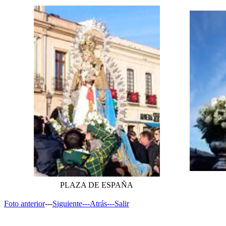
PLAZA DE ESPAÑA
Foto anterior
---
Siguiente---
Atrás---
Salir