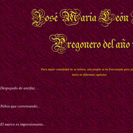
Para mayor comodidad en su lectura, este pregón se ha fraccionado
para p
leerlo en diferentes capítulos
Despojado de antifaz
...
Niños que correteando
...
El marco es impresionante.
..