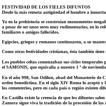
FESTIVIDAD DE LOS FIELES DIFUNTOS
Desde la más remota antigüedad el hombre a inmortali
Ya en la prehistoria se construían monumentos megalit
a pesar de ser unos seres muy rudimentarios, en lo refe
familiares o amigos fallecidos.
Egipcios, griegos y romanos continuaron, a su maner
Como otras festividades cristianas, ésta también tiene
Los pueblos celtas comenzaban sus ciclos temporales por
el SAMONIS, que equivalía a nuestro 1 º de noviembre, 
En el año 998, San Odilon, abad del Monasterio de Clun
orden benedictina. En el siglo XIV Roma lo aceptó y lo
los cementerios, pero en cada país o región existen dife
En Castilla existe la creencia de que los difuntos sale
Zamora sigue viva la tradición de la procesión de las 