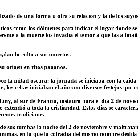
zado de una forma u otra su relación y la de los suyos
icos como los dólmenes para indicar el lugar donde se d
rente a la muerte los invadía el temor a que las alimaña
a,dando culto a sus muertos.
 su origen en ritos paganos.
 la mitad oscura: la jornada se iniciaba con la caída de
los celtas iniciaban el año con diversos festejos que co
y, al sur de Francia, instauró para el día 2 de noviemb
 extendió a toda la cristiandad. Estos días se caracteri
rentes tradiciones.
n de sus tumbas la noche del 2 de noviembre y maltratan 
ánimas, en la que la cofradía del mismo nombre desfila 