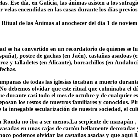
elas. Ese día, en Galicia, las ánimas asisten a los sufra
 velas encendidas en las casas durante los días previos
 el Ritual de las Ánimas al anochecer del día 1 de nov
ad se ha convertido en un recordatorio de quienes se fu
paña), postre de gachas (en Jaén), castañas asadoas (en
oz y talladetes (en Alicante), borrachillos (en Andalucí
fechas.
anas de todas las iglesias tocaban a muerto durante to
.No debemos olvidar que este ritual que culminaba el dí
ue durante casi todo el mes de octubre y de cualquier e
posan los restos de nuestros familiares y conocidos. P
e la innegable secularización de nuestra sociedad, el cu
 en Ronda no iba a ser menos.La serpiente de mazapán , 
vasadas en unas cajas de cartón bellamente decoradas y
mpoco podemos olvidar las castañas asadas y que aquí 