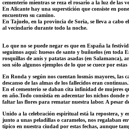
cementerio mientras se reza el rosario a la luz de las v
En Alicante hay una superstición que consiste en poner
encuentren su camino.
En Tajuelo, en la provincia de Soria, se lleva a cabo
al vecindario durante todo la noche.
Lo que no se puede negar es que en España la festivid
seguimos aquí: huesos de santo y buñuelos (en toda Es
rosquillas de anís y patatas asadas (en Salamanca), arr
son sólo algunos ejemplos de lo que se cuece por estas 
En Ronda y según nos cuentan losmás mayores, las camp
descanso de las almas de los fallecidos eran continuas
En el cementerio se daban cita infinidad de mujeres q
en año.Todo consistía en adecentar los nichos donde re
faltar las flores para rematar nuestra labor. A pesar d
Unido a la celebración espiritual está la repostera, y
junto a unas peladillas o caramelos, nos regalaban en
típico en nuestra ciudad por estas fechas, aunque ta