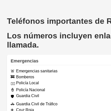
Teléfonos importantes de 
Los números incluyen enlac
llamada.
Emergencias
🚨
Emergencias sanitarias
🚒
Bomberos
Policía Local
👮‍♂️
👮
Policía Nacional
Guardia Civil
🛡️
🚓
Guardia Civil de Tráfico
➕
Cruz Roja