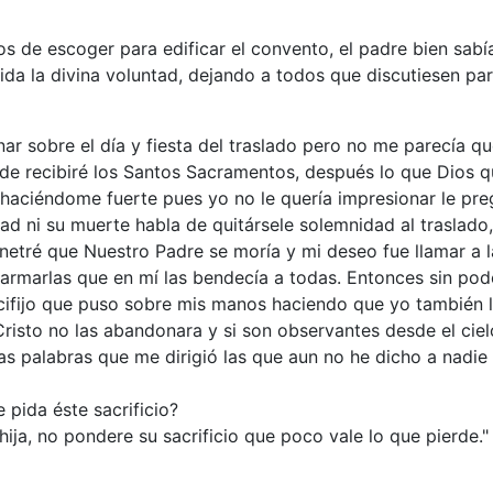
de escoger para edificar el convento, el padre bien sabía 
ida la divina voluntad, dejando a todos que discutiesen pa
nar sobre el día y fiesta del traslado pero no me parecía q
 recibiré los Santos Sacramentos, después lo que Dios qui
y haciéndome fuerte pues yo no le quería impresionar le pre
 ni su muerte habla de quitársele solemnidad al traslado, 
etré que Nuestro Padre se moría y mi deseo fue llamar a la
armarlas que en mí las bendecía a todas. Entonces sin pode
fijo que puso sobre mis manos haciendo que yo también lo 
 Cristo no las abandonara y si son observantes desde el ciel
mas palabras que me dirigió las que aun no he dicho a nadie
pida éste sacrificio?
ija, no pondere su sacrificio que poco vale lo que pierde."