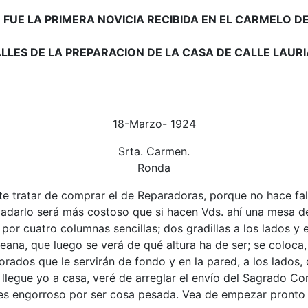
 FUE LA PRIMERA NOVICIA RECIBIDA EN EL CARMELO D
ALLES DE LA PREPARACION DE LA CASA DE CALLE LAUR
18-Marzo- 1924
Srta. Carmen.
Ronda
e tratar de comprar el de Reparadoras, porque no hace falta
sladarlo será más costoso que si hacen Vds. ahí una mesa d
or cuatro columnas sencillas; dos gradillas a los lados y e
ana, que luego se verá de qué altura ha de ser; se coloca
rados que le servirán de fondo y en la pared, a los lados,
gue yo a casa, veré de arreglar el envío del Sagrado Coraz
 es engorroso por ser cosa pesada. Vea de empezar pronto lo