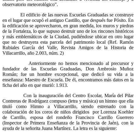
observatorio meteorológico".
El edificio de las nuevas Escuelas Graduadas se construye
en el lugar que ocupó el antiguo Castillo, que después fue Pósito. En
la edificación se aprovecharon, en gran medida, los muros y piedras
de la Fortaleza, lo que supuso destruir uno de los rincones históricos
y más emblemáticos de la Ciudad, pudiéndose ubicar en otro lugar
que no destruyera esta parcela del patrimonio local (Ref. Ramón
Rubiales García del Valle, Revista Amigos de la Historia de
Villacarrillo, año 2.003, núm. 2)
Anteriormente no hemos mencionado al precursor y
fundador de las Escuelas Graduadas, Don Ambrosio Muñoz
Román; fue un hombre excepcional, que dedicó su vida a la
enseñanza: Maestro de Escuela. De él, encontramos más datos en la
ficha del año en que murió: 1.913.
Con la inauguración del Centro Escolar, María del Pilar
Contreras de Rodríguez compuso (letra y música) un himno que ella
tituló como Himno a Villacarrillo, siendo estrenado con la
colaboración de los coros de niños dirigidos por Lorenza Koehler
de Carrillo, esposa del rondeño Francisco Carrillo Guerrero
(Inspector de Primera Enseñanza de la Provincia de Jaén), con la
ayuda de la señorita Juana Martínez. La letra es la siguiente: