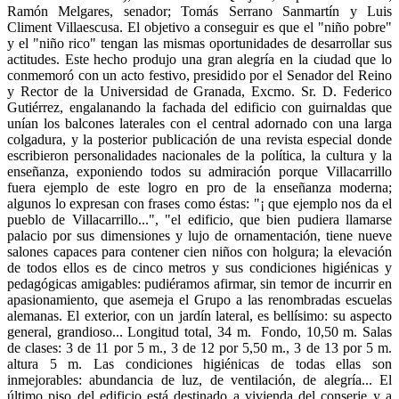
Ramón Melgares, senador; Tomás Serrano Sanmartín y Luis
Climent Villaescusa. El objetivo a conseguir es que el "niño pobre"
y el "niño rico" tengan las mismas oportunidades de desarrollar sus
actitudes. Este hecho produjo una gran alegría en la ciudad que lo
conmemoró con un acto festivo, presidido por el Senador del Reino
y Rector de la Universidad de Granada, Excmo. Sr. D. Federico
Gutiérrez, engalanando la fachada del edificio con guirnaldas que
unían los balcones laterales con el central adornado con una larga
colgadura, y la posterior publicación de una revista especial donde
escribieron personalidades nacionales de la política, la cultura y la
enseñanza, exponiendo todos su admiración porque Villacarrillo
fuera ejemplo de este logro en pro de la enseñanza moderna;
algunos lo expresan con frases como éstas: "¡ que ejemplo nos da el
pueblo de Villacarrillo...", "el edificio, que bien pudiera llamarse
palacio por sus dimensiones y lujo de ornamentación, tiene nueve
salones capaces para contener cien niños con holgura; la elevación
de todos ellos es de cinco metros y sus condiciones higiénicas y
pedagógicas amigables: pudiéramos afirmar, sin temor de incurrir en
apasionamiento, que asemeja el Grupo a las renombradas escuelas
alemanas. El exterior, con un jardín lateral, es bellísimo: su aspecto
general, grandioso... Longitud total, 34 m. Fondo, 10,50 m. Salas
de clases: 3 de 11 por 5 m., 3 de 12 por 5,50 m., 3 de 13 por 5 m.
altura 5 m. Las condiciones higiénicas de todas ellas son
inmejorables: abundancia de luz, de ventilación, de alegría... El
último piso del edificio está destinado a vivienda del conserje y a