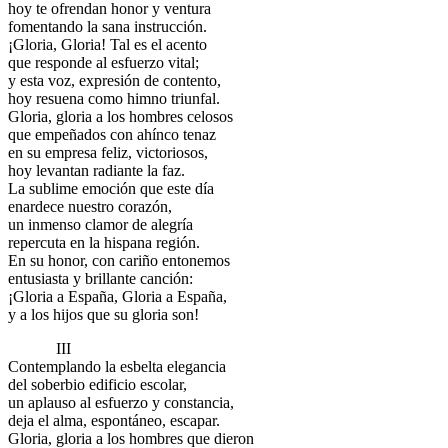
hoy te ofrendan honor y ventura
fomentando la sana instrucción.
¡Gloria, Gloria! Tal es el acento
que responde al esfuerzo vital;
y esta voz, expresión de contento,
hoy resuena como himno triunfal.
Gloria, gloria a los hombres celosos
que empeñados con ahínco tenaz
en su empresa feliz, victoriosos,
hoy levantan radiante la faz.
La sublime emoción que este día
enardece nuestro corazón,
un inmenso clamor de alegría
repercuta en la hispana región.
En su honor, con cariño entonemos
entusiasta y brillante canción:
¡Gloria a España, Gloria a España,
y a los hijos que su gloria son!
III
Contemplando la esbelta elegancia
del soberbio edificio escolar,
un aplauso al esfuerzo y constancia,
deja el alma, espontáneo, escapar.
Gloria, gloria a los hombres que dieron