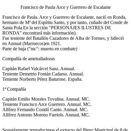
Francisco de Paula Arce y Guerrero de Escalante
Francisco de Paula. Arce y Guerrero de Escalante, nació en Ronda,
hermano de Mª del Espíritu Santo, y por tanto, cuñado del Conde de
Santa Pola En la sección "PERSONAJES ILUSTRES DE
RONDA" encontrará más información).
Fue teniente del Batallón Cazadores de Alba de Tormes, y falleció
en Annual (Marruecos)en 1921.
Parte de baja ("mc": muerto en combate)
Compañía de ametralladoras
Capitán Rafael Valcárcel Sanz. Annual.
Teniente Demetrio Fontán Cadarso. Annual.
Teniente Norberto Pérez Baturone. España.
1ª Compañía
Capitán Emilio Morales Tovalina. Annual. MC.
Teniente Francisco Arce Guerrero. Annual. MC.
Alférez Fernando Cosidó Canto. Annual. MC.
Alférez Antonio Moreno Farriols. Annual. MC.
Seguidamente reproducimos el extracto del Pleno Municipal de 8 de