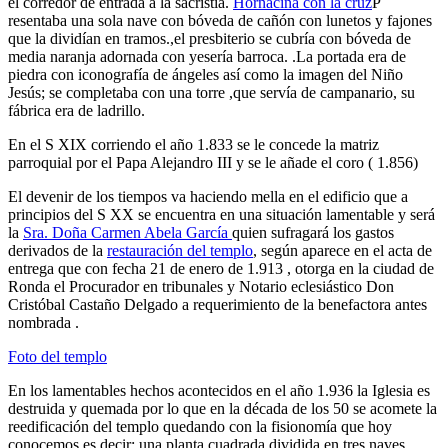
el corredor de entrada a la sacristía.
Hornacina con la crúz
P
resentaba una sola nave con bóveda de cañón con lunetos y fajones
que la dividían en tramos.,el presbiterio se cubría con bóveda de
media naranja adornada con yesería barroca. .La portada era de
piedra con iconografía de ángeles así como la imagen del Niño
Jesús; se completaba con una torre ,que servía de campanario, su
fábrica era de ladrillo.
En el S XIX corriendo el año 1.833 se le concede la matriz
parroquial por el Papa Alejandro III y se le añade el coro ( 1.856)
El devenir de los tiempos va haciendo mella en el edificio que a
principios del S XX se encuentra en una situación lamentable y será
la
Sra. Doña Carmen Abela García
quien sufragará los gastos
derivados de la
restauración del templo
, según aparece en el acta de
entrega que con fecha 21 de enero de 1.913 , otorga en la ciudad de
Ronda el Procurador en tribunales y Notario eclesiástico Don
Cristóbal Castaño Delgado a requerimiento de la benefactora antes
nombrada .
Foto del templo
En los lamentables hechos acontecidos en el año 1.936 la Iglesia es
destruida y quemada por lo que en la década de los 50 se acomete la
reedificación del templo quedando con la fisionomía que hoy
conocemos es decir: una planta cuadrada dividida en tres naves