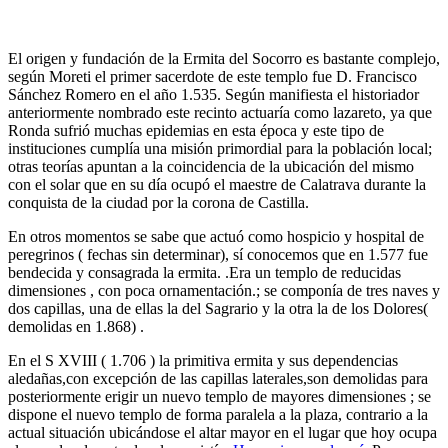
El origen y fundación de la Ermita del Socorro es bastante complejo,
según Moreti el primer sacerdote de este templo fue D. Francisco
Sánchez Romero en el año 1.535. Según manifiesta el historiador
anteriormente nombrado este recinto actuaría como lazareto, ya que
Ronda sufrió muchas epidemias en esta época y este tipo de
instituciones cumplía una misión primordial para la población local;
otras teorías apuntan a la coincidencia de la ubicación del mismo
con el solar que en su día ocupó el maestre de Calatrava durante la
conquista de la ciudad por la corona de Castilla.
En otros momentos se sabe que actuó como hospicio y hospital de
peregrinos ( fechas sin determinar), sí conocemos que en 1.577 fue
bendecida y consagrada la ermita. .Era un templo de reducidas
dimensiones , con poca ornamentación.; se componía de tres naves y
dos capillas, una de ellas la del Sagrario y la otra la de los Dolores(
demolidas en 1.868) .
En el S XVIII ( 1.706 ) la primitiva ermita y sus dependencias
aledañas,con excepción de las capillas laterales,son demolidas para
posteriormente erigir un nuevo templo de mayores dimensiones ; se
dispone el nuevo templo de forma paralela a la plaza, contrario a la
actual situación ubicándose el altar mayor en el lugar que hoy ocupa