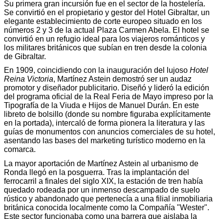
Su primera gran incursión fue en el sector de la hostelería.
Se convirtió en el propietario y gestor del Hotel Gibraltar, un
elegante establecimiento de corte europeo situado en los
números 2 y 3 de la actual Plaza Carmen Abela. El hotel se
convirtió en un refugio ideal para los viajeros románticos y
los militares británicos que subían en tren desde la colonia
de Gibraltar.
En 1909, coincidiendo con la inauguración del lujoso
Hotel
Reina Victoria
, Martínez Astein demostró ser un audaz
promotor y diseñador publicitario. Diseñó y lideró la edición
del programa oficial de la Real Feria de Mayo impreso por la
Tipografía de la Viuda e Hijos de Manuel Durán. En este
libreto de bolsillo (donde su nombre figuraba explícitamente
en la portada), intercaló de forma pionera la literatura y las
guías de monumentos con anuncios comerciales de su hotel,
asentando las bases del marketing turístico moderno en la
comarca.
La mayor aportación de Martínez Astein al urbanismo de
Ronda llegó en la posguerra. Tras la implantación del
ferrocarril a finales del siglo XIX, la estación de tren había
quedado rodeada por un inmenso descampado de suelo
rústico y abandonado que pertenecía a una filial inmobiliaria
británica conocida localmente como la Compañía "Wester".
Este sector funcionaba como una barrera que aislaba la