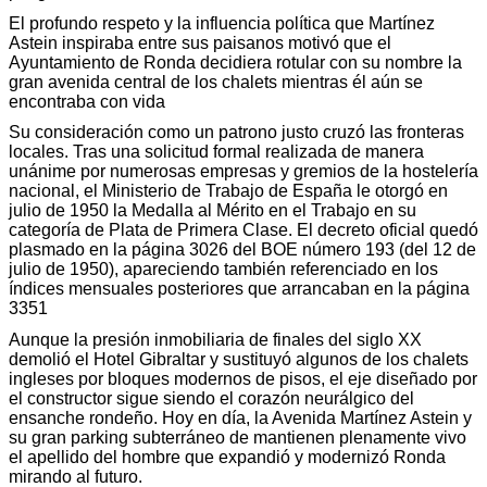
El profundo respeto y la influencia política que Martínez
Astein inspiraba entre sus paisanos motivó que el
Ayuntamiento de Ronda decidiera rotular con su nombre la
gran avenida central de los chalets mientras él aún se
encontraba con vida
Su consideración como un patrono justo cruzó las fronteras
locales. Tras una solicitud formal realizada de manera
unánime por numerosas empresas y gremios de la hostelería
nacional, el Ministerio de Trabajo de España le otorgó en
julio de 1950 la Medalla al Mérito en el Trabajo en su
categoría de Plata de Primera Clase. El decreto oficial quedó
plasmado en la página 3026 del BOE número 193 (del 12 de
julio de 1950), apareciendo también referenciado en los
índices mensuales posteriores que arrancaban en la página
3351
Aunque la presión inmobiliaria de finales del siglo XX
demolió el Hotel Gibraltar y sustituyó algunos de los chalets
ingleses por bloques modernos de pisos, el eje diseñado por
el constructor sigue siendo el corazón neurálgico del
ensanche rondeño. Hoy en día, la Avenida Martínez Astein y
su gran parking subterráneo de mantienen plenamente vivo
el apellido del hombre que expandió y modernizó Ronda
mirando al futuro.