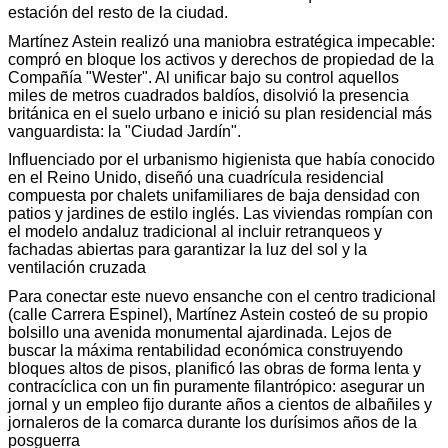
estación del resto de la ciudad.
Martínez Astein realizó una maniobra estratégica impecable:
compró en bloque los activos y derechos de propiedad de la
Compañía "Wester". Al unificar bajo su control aquellos
miles de metros cuadrados baldíos, disolvió la presencia
británica en el suelo urbano e inició su plan residencial más
vanguardista: la "Ciudad Jardín".
Influenciado por el urbanismo higienista que había conocido
en el Reino Unido, diseñó una cuadrícula residencial
compuesta por chalets unifamiliares de baja densidad con
patios y jardines de estilo inglés. Las viviendas rompían con
el modelo andaluz tradicional al incluir retranqueos y
fachadas abiertas para garantizar la luz del sol y la
ventilación cruzada
Para conectar este nuevo ensanche con el centro tradicional
(calle Carrera Espinel), Martínez Astein costeó de su propio
bolsillo una avenida monumental ajardinada. Lejos de
buscar la máxima rentabilidad económica construyendo
bloques altos de pisos, planificó las obras de forma lenta y
contracíclica con un fin puramente filantrópico: asegurar un
jornal y un empleo fijo durante años a cientos de albañiles y
jornaleros de la comarca durante los durísimos años de la
posguerra