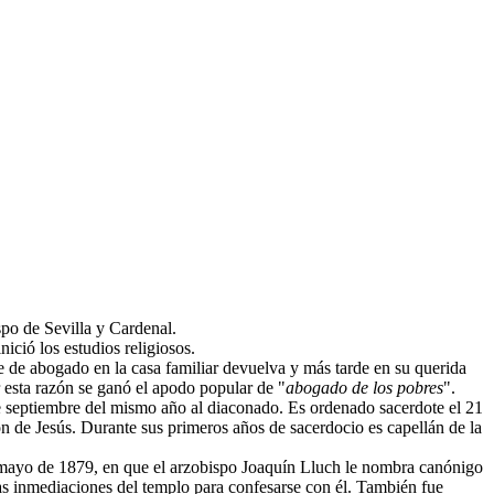
po de Sevilla y Cardenal.
ció los estudios religiosos.
e de abogado en la casa familiar devuelva y más tarde en su querida
 esta razón se ganó el apodo popular de "
abogado de los pobres
".
e septiembre del mismo año al diaconado. Es ordenado sacerdote el 21
ón de Jesús. Durante sus primeros años de sacerdocio es capellán de la
de mayo de 1879, en que el arzobispo Joaquín Lluch le nombra canónigo
las inmediaciones del templo para confesarse con él. También fue