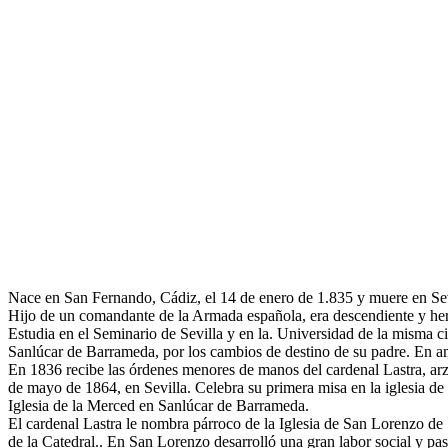
Nace en San Fernando, Cádiz, el 14 de enero de 1.835 y muere en Sevi
Hijo de un comandante de la Armada española, era descendiente y here
Estudia en el Seminario de Sevilla y en la. Universidad de la misma 
Sanlúcar de Barrameda, por los cambios de destino de su padre. En am
En 1836 recibe las órdenes menores de manos del cardenal Lastra, arz
de mayo de 1864, en Sevilla. Celebra su primera misa en la iglesia de 
Iglesia de la Merced en Sanlúcar de Barrameda.
El cardenal Lastra le nombra párroco de la Iglesia de San Lorenzo de
de la Catedral.. En San Lorenzo desarrolló una gran labor social y pa