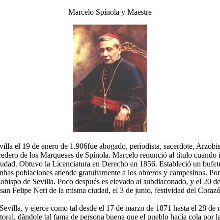
Marcelo Spínola y Maestre
lla el 19 de enero de 1.906fue abogado, periodista, sacerdote, Arzobis
dero de los Marqueses de Spínola. Marcelo renunció al título cuando ini
ciudad. Obtuvo la Licenciatura en Derecho en 1856. Estableció un bufet
bas poblaciones atiende gratuitamente a los obreros y campesinos. Por
obispo de Sevilla. Poco después es elevado al subdiaconado, y el 20 d
san Felipe Neri de la misma ciudad, el 3 de junio, festividad del Coraz
 Sevilla, y ejerce como tal desde el 17 de marzo de 1871 hasta el 28 
storal, dándole tal fama de persona buena que el pueblo hacía cola por 