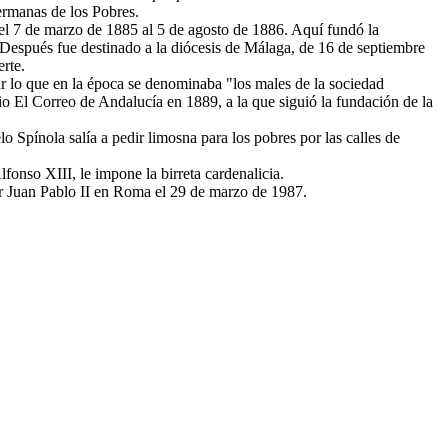
ermanas de los Pobres.
el 7 de marzo de 1885 al 5 de agosto de 1886. Aquí fundó la
espués fue destinado a la diócesis de Málaga, de 16 de septiembre
rte.
ar lo que en la época se denominaba "los males de la sociedad
ario El Correo de Andalucía en 1889, a la que siguió la fundación de la
 Spínola salía a pedir limosna para los pobres por las calles de
onso XIII, le impone la birreta cardenalicia.
por Juan Pablo II en Roma el 29 de marzo de 1987.