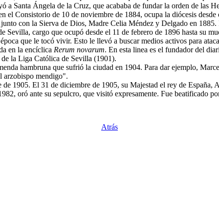
yó a Santa Ángela de la Cruz, que acababa de fundar la orden de las H
n el Consistorio de 10 de noviembre de 1884, ocupa la diócesis desde 
junto con la Sierva de Dios, Madre Celia Méndez y Delgado en 1885. D
e Sevilla, cargo que ocupó desde el 11 de febrero de 1896 hasta su mue
oca que le tocó vivir. Esto le llevó a buscar medios activos para atac
da en la encíclica
Rerum novarum
. En esta linea es el fundador del di
e la Liga Católica de Sevilla (1901).
emenda hambruna que sufrió la ciudad en 1904. Para dar ejemplo, Marcelo
el arzobispo mendigo".
 de 1905. El 31 de diciembre de 1905, su Majestad el rey de España, Alf
e 1982, oró ante su sepulcro, que visitó expresamente. Fue beatificado 
Atrás