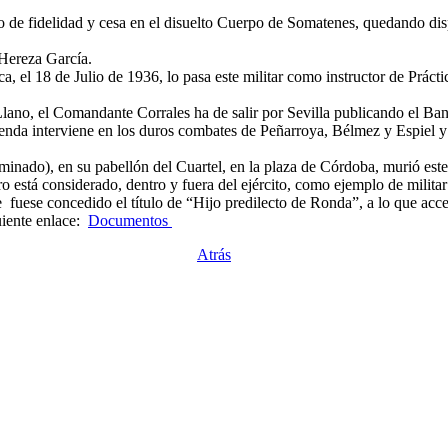
to de fidelidad y cesa en el disuelto Cuerpo de Somatenes, quedando di
Hereza García.
ca, el 18 de Julio de 1936, lo pasa este militar como instructor de Prác
 Llano, el Comandante Corrales ha de salir por Sevilla publicando el B
ontienda interviene en los duros combates de Peñarroya, Bélmez y Espie
nado), en su pabellón del Cuartel, en la plaza de Córdoba, murió este 
está considerado, dentro y fuera del ejército, como ejemplo de militar 
le fuese concedido el título de “Hijo predilecto de Ronda”, a lo que a
uiente enlace:
Documentos
Atrás