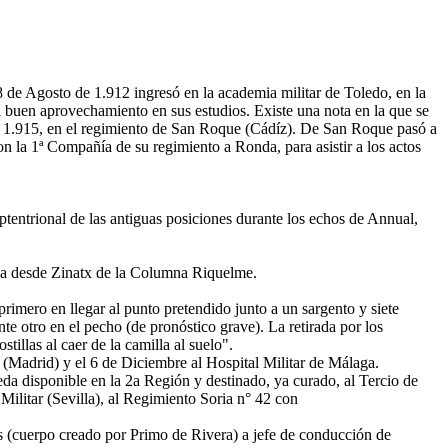
e Agosto de 1.912 ingresó en la academia militar de Toledo, en la
del buen aprovechamiento en sus estudios. Existe una nota en la que se
de 1.915, en el regimiento de San Roque (Cádíz). De San Roque pasó a
con la 1ª Compañía de su regimiento a Ronda, para asistir a los actos
.
tentrional de las antiguas posiciones durante los echos de Annual,
ada desde Zinatx de la Columna Riquelme.
primero en llegar al punto pretendido junto a un sargento y siete
te otro en el pecho (de pronóstico grave). La retirada por los
tillas al caer de la camilla al suelo".
 (Madrid) y el 6 de Diciembre al Hospital Militar de Málaga.
eda disponible en la 2a Región y destinado, ya curado, al Tercio de
Militar (Sevilla), al Regimiento Soria n° 42 con
es (cuerpo creado por Primo de Rivera) a jefe de conducción de