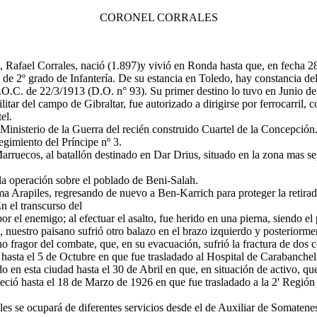
CORONEL CORRALES
fael Corrales, nació (1.897)y vivió en Ronda hasta que, en fecha 28 d
nte de 2º grado de Infantería. De su estancia en Toledo, hay constancia 
 R.O.C. de 22/3/1913 (D.O. n° 93). Su primer destino lo tuvo en Junio 
tar del campo de Gibraltar, fue autorizado a dirigirse por ferrocarril, 
el.
Ministerio de la Guerra del recién construido Cuartel de la Concepción
gimiento del Príncipe nº 3.
rruecos, al batallón destinado en Dar Drius, situado en la zona mas sep
la operación sobre el poblado de Beni-Salah.
oma Arapiles, regresando de nuevo a Ben-Karrich para proteger la retir
n el transcurso del
 el enemigo; al efectuar el asalto, fue herido en una pierna, siendo el 
 nuestro paisano sufrió otro balazo en el brazo izquierdo y posteriormen
no fragor del combate, que, en su evacuación, sufrió la fractura de dos cos
hasta el 5 de Octubre en que fue trasladado al Hospital de Carabanchel
 en esta ciudad hasta el 30 de Abril en que, en situación de activo, qu
ció hasta el 18 de Marzo de 1926 en que fue trasladado a la 2' Región 
les se ocupará de diferentes servicios desde el de Auxiliar de Somaten