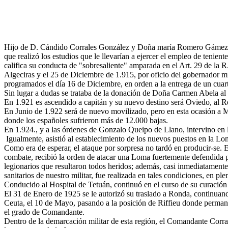
Hijo de D. Cándido Corrales González y Doña maría Romero Gámez, Ra
que realizó los estudios que le llevarían a ejercer el empleo de tenie
califica su conducta de "sobresaliente" amparada en el Art. 29 de la
Algeciras y el 25 de Diciembre de 1.915, por oficio del gobernador mili
programados el día 16 de Diciembre, en orden a la entrega de un cuart
Sin lugar a dudas se trataba de la donación de Doña Carmen Abela al 
En 1.921 es ascendido a capitán y su nuevo destino será Oviedo, al Re
En Junio de 1.922 será de nuevo movilizado, pero en esta ocasión a Ma
donde los españoles sufrieron más de 12.000 bajas.
En 1.924., y a las órdenes de Gonzalo Queipo de Llano, intervino en 
Igualmente, asistió al establecimiento de los nuevos puestos en la L
Como era de esperar, el ataque por sorpresa no tardó en producir-se. E
combate, recibió la orden de atacar una Loma fuertemente defendida por
legionarios que resultaron todos heridos; además, casi inmediatamente,
sanitarios de nuestro militar, fue realizada en tales condiciones, en ple
Conducido al Hospital de Tetuán, continuó en el curso de su curación 
El 31 de Enero de 1925 se le autorizó su traslado a Ronda, continuando
Ceuta, el 10 de Mayo, pasando a la posición de Riffieu donde permane
el grado de Comandante.
Dentro de la demarcación militar de esta región, el Comandante Corra