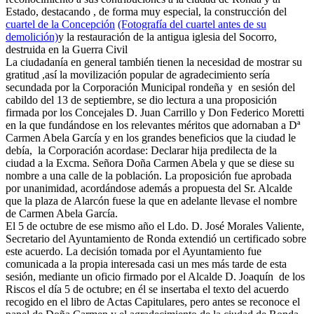
Estado, destacando , de forma muy especial, la construcción del
cuartel de la Concepción
(Fotografía del cuartel antes de su
demolición)
y la restauración de la antigua iglesia del Socorro,
destruida en la Guerra Civil
La ciudadanía en general también tienen la necesidad de mostrar su
gratitud ,así la movilización popular de agradecimiento sería
secundada por la Corporación Municipal rondeña y en sesión del
cabildo del 13 de septiembre, se dio lectura a una proposición
firmada por los Concejales D. Juan Carrillo y Don Federico Moretti
en la que fundándose en los relevantes méritos que adornaban a Dª
Carmen Abela García y en los grandes beneficios que la ciudad le
debía, la Corporación acordase: Declarar hija predilecta de la
ciudad a la Excma. Señora Doña Carmen Abela y que se diese su
nombre a una calle de la población. La proposición fue aprobada
por unanimidad, acordándose además a propuesta del Sr. Alcalde
que la plaza de Alarcón fuese la que en adelante llevase el nombre
de Carmen Abela García.
El 5 de octubre de ese mismo año el Ldo. D. José Morales Valiente,
Secretario del Ayuntamiento de Ronda extendió un certificado sobre
este acuerdo. La decisión tomada por el Ayuntamiento fue
comunicada a la propia interesada casi un mes más tarde de esta
sesión, mediante un oficio firmado por el Alcalde D. Joaquín de los
Riscos el día 5 de octubre; en él se insertaba el texto del acuerdo
recogido en el libro de Actas Capitulares, pero antes se reconoce el