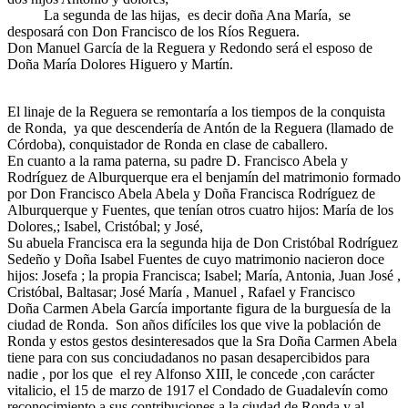
La segunda de las hijas, es decir doña Ana María, se
desposará con Don Francisco de los Ríos Reguera.
Don Manuel García de la Reguera y Redondo será el esposo de
Doña María Dolores Higuero y Martín.
El linaje de la Reguera se remontaría a los tiempos de la conquista
de Ronda, ya que descendería de Antón de la Reguera (llamado de
Córdoba), conquistador de Ronda en clase de caballero.
En cuanto a la rama paterna, su padre D. Francisco Abela y
Rodríguez de Alburquerque era el benjamín del matrimonio formado
por Don Francisco Abela Abela y Doña Francisca Rodríguez de
Alburquerque y Fuentes, que tenían otros cuatro hijos: María de los
Dolores,; Isabel, Cristóbal; y José,
Su abuela Francisca era la segunda hija de Don Cristóbal Rodríguez
Sedeño y Doña Isabel Fuentes de cuyo matrimonio nacieron doce
hijos: Josefa ; la propia Francisca; Isabel; María, Antonia, Juan José ,
Cristóbal, Baltasar; José María , Manuel , Rafael y Francisco
Doña Carmen Abela García importante figura de la burguesía de la
ciudad de Ronda. Son años difíciles los que vive la población de
Ronda y estos gestos desinteresados que la Sra Doña Carmen Abela
tiene para con sus conciudadanos no pasan desapercibidos para
nadie , por los que el rey Alfonso XIII, le concede ,con carácter
vitalicio, el 15 de marzo de 1917 el Condado de Guadalevín como
reconocimiento a sus contribuciones a la ciudad de Ronda y al