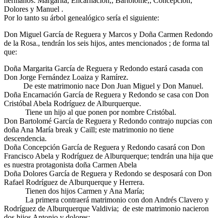
hermanos: Margarita, Encarnación,; Bartolomé,; Concepción;
Dolores y Manuel .
Por lo tanto su árbol genealógico sería el siguiente:
Don Miguel García de Reguera y Marcos y Doña Carmen Redondo
de la Rosa., tendrán los seis hijos, antes mencionados ; de forma tal
que:
Doña Margarita García de Reguera y Redondo estará casada con
Don Jorge Fernández Loaiza y Ramírez.
De este matrimonio nace Don Juan Miguel y Don Manuel.
Doña Encarnación García de Reguera y Redondo se casa con Don
Cristóbal Abela Rodríguez de Alburquerque.
Tiene un hijo al que ponen por nombre Cristóbal.
Don Bartolomé García de Reguera y Redondo contrajo nupcias con
doña Ana María break y Caill; este matrimonio no tiene
descendencia.
Doña Concepción García de Reguera y Redondo casará con Don
Francisco Abela y Rodríguez de Alburquerque; tendrán una hija que
es nuestra protagonista doña Carmen Abela
Doña Dolores García de Reguera y Redondo se desposará con Don
Rafael Rodríguez de Alburquerque y Herrera.
Tienen dos hijos Carmen y Ana María;
La primera contraerá matrimonio con don Andrés Clavero y
Rodríguez de Alburquerque Valdivia; de este matrimonio nacieron
dos hijos Antonio y dolores;