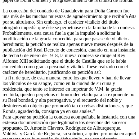
papel de Doña Carmen y el agradecimiento de la ciudad de Ronda.
La concesión del condado de Guadalevín para Doña Carmen fue
una más de las muchas muestras de agradecimiento que recibiría ésta
por su altruismo. Sin embargo, el carácter vitalicio del título
otorgado impedía que éste se perpetuase en la familia de la condesa.
Probablemente, esta causa fue la que la impulsó a solicitar la
modificación de la gracia concedida para que pasase de vitalicio a
hereditario; la petición se realiza apenas nueve meses después de la
publicación del Real Decreto de concesión, cuando en una instancia,
de fecha 6 de enero de 1918, la nueva condesa se dirige al Rey
Alfonso XIII solicitando que el título de Castilla que se le había
concedido como gracia personal y vitalicia fuese realzado con el
carácter de hereditario, justificando su petición así:
“a fi n de que, de esta manera, entre los que lleven y han de llevar
los vínculos de su sangre, como en la ciudad de su cuna y
residencia, que tanto se interesó en impetrar de V.M. la gracia
recibida, queden perpetuos el honor decretado para la exponente por
su Real bondad, y alta prerrogativa, y el recuerdo del noble y
desinteresado objetó que promovió tan excelsas distinciones, y que
Ronda, agradecida, consigna ya en sus anales.”
Para apoyar su petición la condesa acompañaba la instancia con una
extensa documentación que legitimaba los derechos del sucesor
propuesto, D. Antonio Clavero, Rodríguez de Alburquerque,
Valdivia y García de Reguera, su sobrino, a quien proponía en aquel