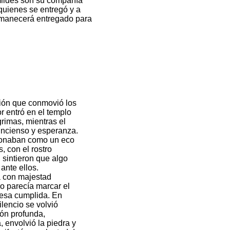
mildes son su compañía
quienes se entregó y a
manecerá entregado para
sión que conmovió los
r entró en el templo
grimas, mientras el
 incienso y esperanza.
onaban como un eco
s, con el rostro
, sintieron que algo
ante ellos.
a con majestad
o parecía marcar el
esa cumplida. En
ilencio se volvió
ión profunda,
 envolvió la piedra y