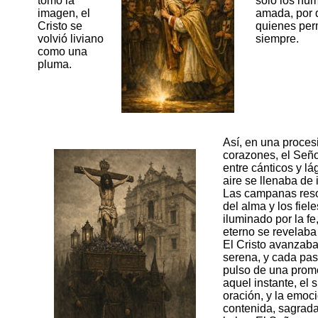
tomó la
solo los hu
imagen, el
amada, por 
Cristo se
quienes per
volvió liviano
siempre.
como una
pluma.
Así, en una proce
corazones, el Seño
entre cánticos y lá
aire se llenaba de
Las campanas res
del alma y los fiele
iluminado por la fe
eterno se revelaba 
El Cristo avanzab
serena, y cada pas
pulso de una prom
aquel instante, el s
oración, y la emoc
contenida, sagrada,