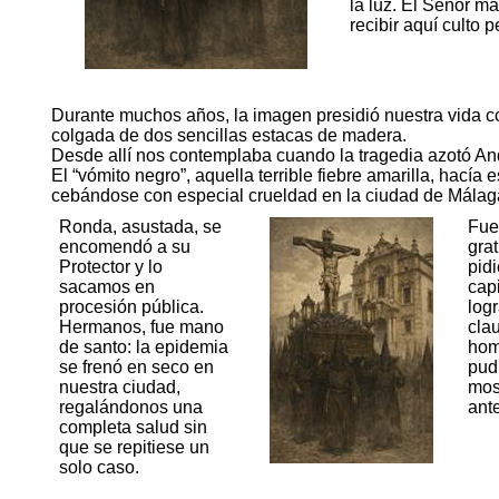
la luz. El Señor ma
recibir aquí culto 
Durante muchos años, la imagen presidió nuestra vida com
colgada de dos sencillas estacas de madera.
Desde allí nos contemplaba cuando la tragedia azotó An
El “vómito negro”, aquella terrible fiebre amarilla, hacía
cebándose con especial crueldad en la ciudad de Málag
Ronda, asustada, se
Fue
encomendó a su
gra
Protector y lo
pid
sacamos en
capi
procesión pública.
log
Hermanos, fue mano
cla
de santo: la epidemia
hom
se frenó en seco en
pud
nuestra ciudad,
mos
regalándonos una
ante
completa salud sin
que se repitiese un
solo caso.