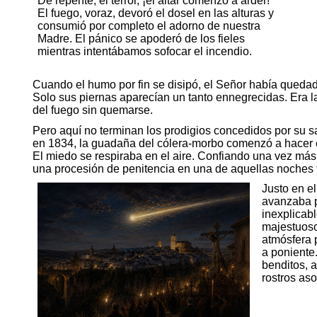
De repente, el terror, ¡el altar comenzó a arder!
El fuego, voraz, devoró el dosel en las alturas y
consumió por completo el adorno de nuestra
Madre. El pánico se apoderó de los fieles
mientras intentábamos sofocar el incendio.
Cuando el humo por fin se disipó, el Señor había quedad
Solo sus piernas aparecían un tanto ennegrecidas. Era l
del fuego sin quemarse.
Pero aquí no terminan los prodigios concedidos por su
en 1834, la guadaña del cólera-morbo comenzó a hacer e
El miedo se respiraba en el aire. Confiando una vez más
una procesión de penitencia en una de aquellas noches t
Justo en el
avanzaba p
inexplicab
majestuoso
atmósfera 
a poniente
benditos, a
rostros as