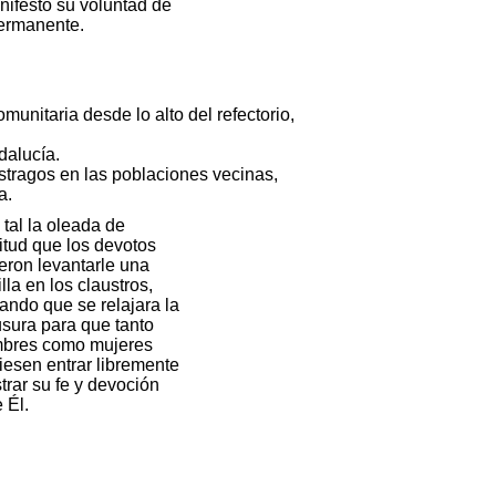
nifestó su voluntad de
permanente.
unitaria desde lo alto del refectorio,
dalucía.
 estragos en las poblaciones vecinas,
a.
 tal la oleada de
titud que los devotos
ieron levantarle una
lla en los claustros,
rando que se relajara la
usura para que tanto
bres como mujeres
iesen entrar libremente
trar su fe y devoción
 Él.